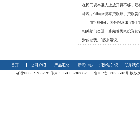
在民间资本准入上放开得不够，还存
环境，但民营资本贷款难、贷款贵
“前段时间，国务院派出了9个督
相关部门会进一步完善民间投资的
滑的趋势。”盛来运说。
首页
公司介绍
产品汇总
新闻中心
润滑油知识
联系我们
电话:0631-5785778 传真：0631-5782887
鲁ICP备12023532号 